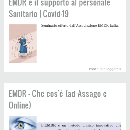
EMDR e il supporto al personale
Sanitario | Covid-19
Seminario offerto dall'Associazione EMDR Italia.
continua a leggere
EMDR - Che cos'è (ad Assago e
Online)
L’
EMDR
è un metodo clinico innovativo che