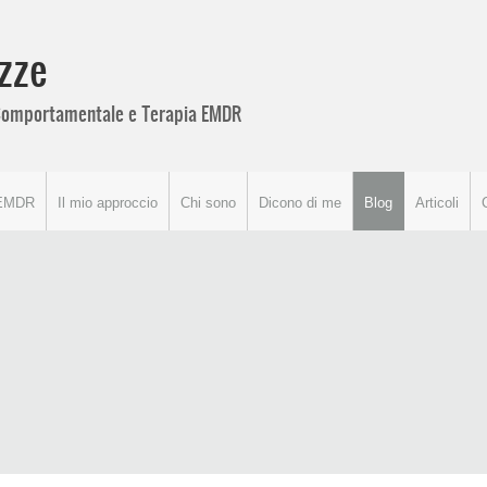
zze
o Comportamentale e Terapia EMDR
EMDR
Il mio approccio
Chi sono
Dicono di me
Blog
Articoli