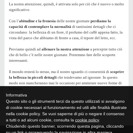
La nostra attenzione, quindi, è attivata solo per ciò che è nuovo o molto
significativo.
Con l’
abitudine e la frenesia
delle nostre giornate
perdiamo la
capacità di contemplare la normalità
di tantissimi dettagli che ci
circondano: la bellezza di un fiore, il profumo del caffè appena fatto, la
vista del parco che abbiamo di fronte a casa, il tepore del letto, ecc.
Proviamo quindi ad
allenare la nostra attenzione
a percepire tutto ciò
che di bello c’è nelle nostre giornate. Potremmo fare delle scoperte
interessanti.
Il mondo resterà lo stesso, ma il nostro sguardo ci consentirà di
scoprire
la bellezza in piccoli dettagli
che tendevamo ad ignorare. In questo
modo non mancheranno mai le occasioni per ammirare nuove forme di
bellezza.
Informativa
Questo sito o gli strumenti terzi da questo utilizzati si avvalgono
di cookie necessari al funzionamento ed utili alle finalità illustrate
nella cookie policy. Se vuoi saperne di più o negare il consenso
a tutti o ad alcuni cookie, consulta la
cookie policy
.
Chiudendo questo banner, scorrendo questa pagina, cliccando
su un link o proseguendo la navigazione in altra maniera,
09/08/2026 09:47