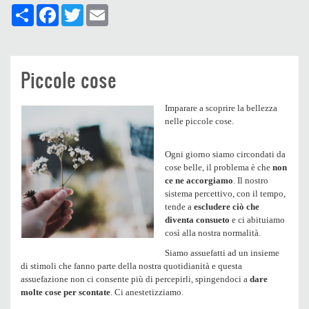
Share
Facebook
Twitter
Email
Piccole cose
Imparare a scoprire la bellezza
nelle piccole cose.
Ogni giorno siamo circondati da
cose belle, il problema è che
non
ce ne accorgiamo
. Il nostro
sistema percettivo, con il tempo,
tende a
escludere ciò che
diventa consueto
e ci abituiamo
così alla nostra normalità.
Siamo assuefatti ad un insieme
di stimoli che fanno parte della nostra quotidianità e questa
assuefazione non ci consente più di percepirli, spingendoci a
dare
molte cose per scontate
. Ci anestetizziamo.