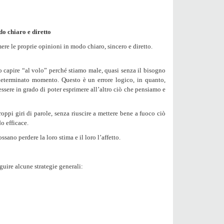
o chiaro e diretto
mere le proprie opinioni in modo
chiaro
,
sincero
e
diretto
.
 capire “al volo” perché stiamo male, quasi senza il bisogno
determinato momento. Questo è un errore logico, in quanto,
ssere in grado di poter esprimere all’altro ciò che pensiamo e
roppi giri di parole, senza riuscire a mettere bene a fuoco ciò
o efficace.
sano perdere la loro stima e il loro l’affetto.
eguire alcune
strategie generali
: