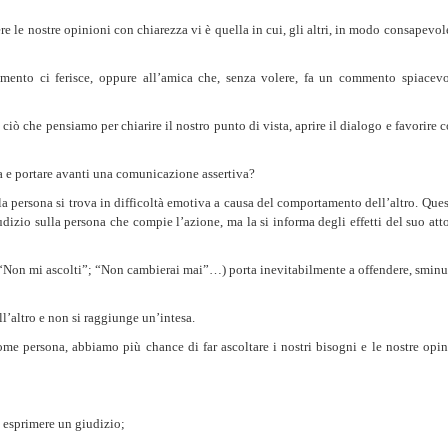
re le nostre opinioni con chiarezza vi è quella in cui, gli altri, in modo consapevo
mento ci ferisce, oppure all’amica che, senza volere, fa un commento spiace
ciò che pensiamo per chiarire il nostro punto di vista, aprire il dialogo e favorire c
a e portare avanti una comunicazione assertiva?
persona si trova in difficoltà emotiva a causa del comportamento dell’altro. Questa 
izio sulla persona che compie l’azione, ma la si informa degli effetti del suo atto
 “Non mi ascolti”; “Non cambierai mai”…) porta inevitabilmente a offendere, sminuire
ll’altro e non si raggiunge un’intesa.
ome persona, abbiamo più chance di far ascoltare i nostri
bisogni
e le nostre
opin
 esprimere un giudizio;