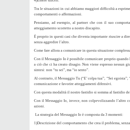
4)Essere sinceri.
Tra le situazioni in cui abbiamo
maggiori difficoltà
a esprime
comportamenti o affermazioni.
Pensiamo, ad esempio, al partner che con il suo comporta
atteggiamento scorretto a nostro discapito.
È proprio in questi casi che diventa importante riuscire a dire 
senza aggredire l’altro.
Come fare allora a comunicare in questa situazione compless
Con il
Messaggio Io
è possibile comunicare proprio quando la 
a ciò che ci ha creato disagio. Non viene espresso nessun giud
sintesi: non “tu sei”, ma “io sento”.
Al contrario, il
Messaggio Tu
(“E’ colpa tua”; “Sei egoista”;
comunicazione e favorire atteggiamenti difensivi.
Con questa modalità il nostro fastidio si somma al fastidio de
Con il Messaggio Io, invece, non colpevolizzando l’altro c
azioni.
La strategia del Messaggio Io è composta da 3 momenti:
1)Descrizione del comportamento che crea il problema, senza