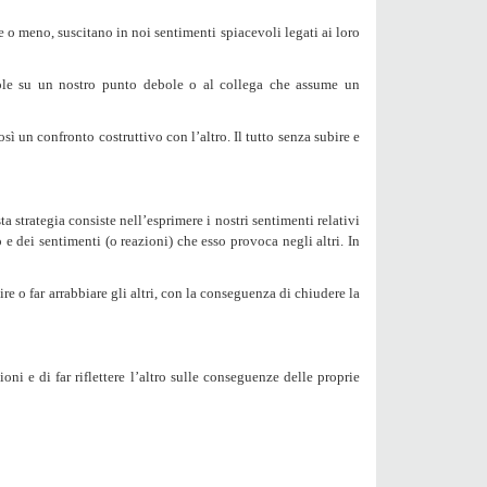
le o meno, suscitano in noi
sentimenti spiacevoli
legati ai loro
vole su un nostro punto debole o al collega che assume un
osì un confronto costruttivo con l’altro. Il tutto senza subire e
strategia consiste nell’esprimere i nostri sentimenti relativi
 e dei sentimenti (o reazioni) che esso provoca negli altri. In
 o far arrabbiare gli altri, con la conseguenza di chiudere la
ioni
e di far riflettere l’altro sulle
conseguenze
delle proprie