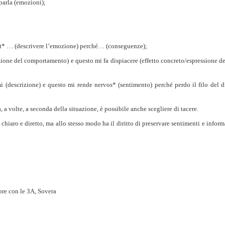
 parla (emozioni);
it* … (descrivere l’emozione) perché… (conseguenze);
zione del comportamento) e questo mi fa dispiacere (effetto concreto/espressione 
i (descrizione) e questo mi rende nervos* (sentimento) perché perdo il filo del di
, a volte, a seconda della situazione, è possibile anche scegliere di
tacere
.
 chiaro e diretto, ma allo stesso modo ha il diritto di preservare sentimenti e info
pre con le 3A, Sovera