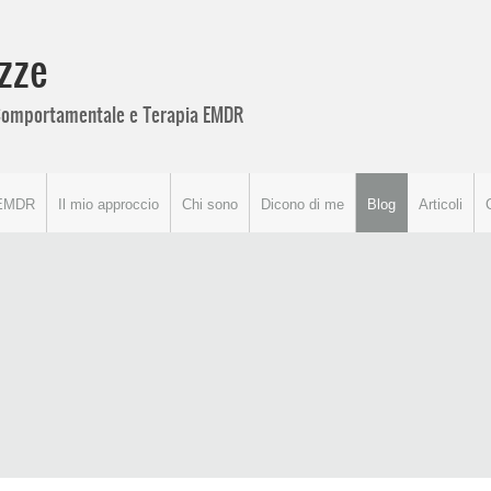
zze
o Comportamentale e Terapia EMDR
EMDR
Il mio approccio
Chi sono
Dicono di me
Blog
Articoli