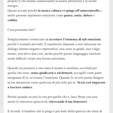
proprio lì che stiamo canalizzando la nostra attenzione e le nostre
energie.
Questo accade perché
la nostra cultura ci spinge all’autocontrollo
e
molte persone reprimono emozioni come
paura
,
ansia
,
dolore
e
rabbia
.
Cosa possiamo fare?
Semplicemente cominciare ad
accettare l’esistenza di tali emozioni
,
perché è normale provarle. E soprattutto imparare a non innescare un
dialogo interno negativo ripetendosi: non sono in grado; non valgo
niente; non devo fare così; anche perché questo linguaggio interiore
rende difficile creare una buona autostima.
Quando un pensiero o uno stato d’animo ti assillano, accettali per
quello che sono,
senza giudicarti o etichettarti
, accoglili come parte
integrante di te, accettane l’esistenza. Quando lo accetti potrai dirigere
la tua attenzione verso qualcosa di più utile per te.
Avrai così imparato
a lasciare andare
.
Perché quando accetti la vita per quello che è, lasci fluire con essa
anche le emozioni spiacevoli,
ritrovando il tuo benessere
.
E ricorda: il bamboo che si piega è più forte della quercia che tenta di