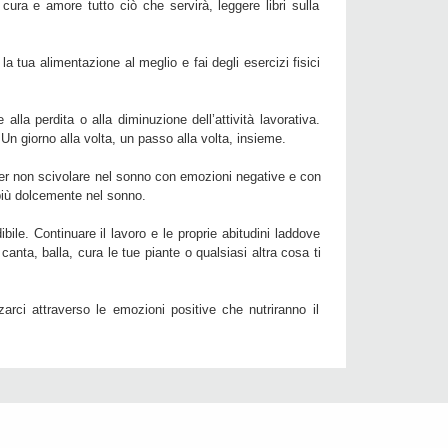
ra e amore tutto ciò che servirà, leggere libri sulla
a tua alimentazione al meglio e fai degli esercizi fisici
lla perdita o alla diminuzione dell’attività lavorativa.
 Un giorno alla volta, un passo alla volta, insieme.
 per non scivolare nel sonno con emozioni negative e con
 più dolcemente nel sonno.
ile. Continuare il lavoro e le proprie abitudini laddove
anta, balla, cura le tue piante o qualsiasi altra cosa ti
rzarci attraverso le emozioni positive che nutriranno il