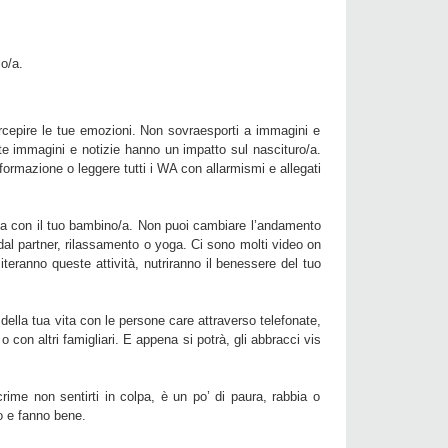
o/a.
ercepire le tue emozioni. Non sovraesporti a immagini e
rte immagini e notizie hanno un impatto sul nascituro/a.
nformazione o leggere tutti i WA con allarmismi e allegati
da con il tuo bambino/a. Non puoi cambiare l’andamento
 dal partner, rilassamento o yoga. Ci sono molti video on
teranno queste attività, nutriranno il benessere del tuo
della tua vita con le persone care attraverso telefonate,
o con altri famigliari. E appena si potrà, gli abbracci vis
ime non sentirti in colpa, è un po’ di paura, rabbia o
no e fanno bene.