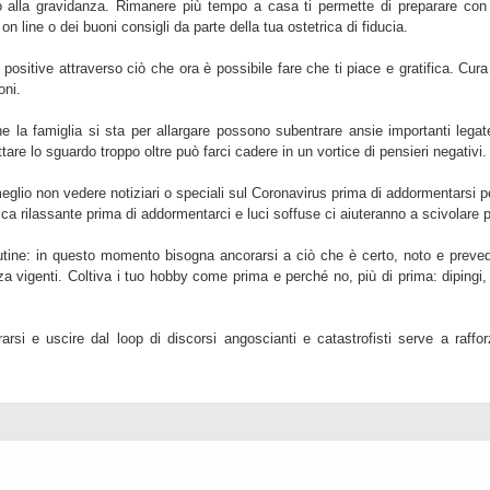
alla gravidanza. Rimanere più tempo a casa ti permette di preparare con cu
n line o dei buoni consigli da parte della tua ostetrica di fiducia.
ositive attraverso ciò che ora è possibile fare che ti piace e gratifica. Cura l
oni.
 la famiglia si sta per allargare possono subentrare ansie importanti legate a
are lo sguardo troppo oltre può farci cadere in un vortice di pensieri negativi.
 meglio non vedere notiziari o speciali sul Coronavirus prima di addormentarsi
ca rilassante prima di addormentarci e luci soffuse ci aiuteranno a scivolare
utine: in questo momento bisogna ancorarsi a ciò che è certo, noto e prevedib
a vigenti. Coltiva i tuo hobby come prima e perché no, più di prima: dipingi, c
trarsi e uscire dal loop di discorsi angoscianti e catastrofisti serve a raffo