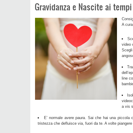
Gravidanza e Nascite ai tempi
Consig
A cura
Sce
video 
Scegli
angosc
Tra
dell’e
line c
bambin
Iso
videoch
a vis 
E’ normale avere paura. Sai che hai una piccola cr
tristezza che defluisce via, fuori da te. A volte piangere