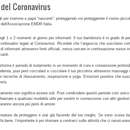
 del Coronavirus
li per mamme e papà “nascenti”: proteggendo voi proteggerete il vostro piccol
 dell'Associazione EMDR Italia.
gli 1 o 2 momenti al giorno per informarti: Il tuo bambino/a è in grado di p
continuativi legati al Coronavirus. Ricordati che l’angoscia che suscitano ce
 di informarti attraverso fonti ufficiali, senza cercare in continuazione nuove i
ianti.
sforma il periodo di isolamento in un momento di cura e connessione profon
pidemia, puoi però coccolarti e coccolare il tuo piccolo/a attraverso massaggi
on tecniche di rilassamento, respirazione e yoga. Emozioni positive che susci
o/a.
lamento non significa essere soli. Puoi condividere questo periodo così unico 
iamate e qualsiasi modalità utile per sentirti in connessione con altri genitori 
saranno ancora più pieni di amore.
eatura da proteggere e stai già facendo del tuo meglio. Se sono scese lacr
 fa bene, l’importante è poi ritornare a centrarci sulle attività che ci rassicura