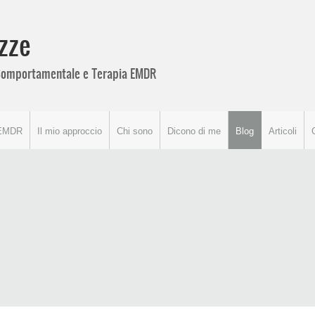
zze
o Comportamentale e Terapia EMDR
EMDR
Il mio approccio
Chi sono
Dicono di me
Blog
Articoli