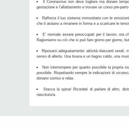
Il Coronavirus non deve togliere ma donare tempo 
gestazione e l’allattamento e trovare un corso pre-parto o
Rafforza il tuo sistema immunitario con le emozioni p
che ti aiutano a rimanere in forma e a scaricare le tensi
E’ normale essere preoccupati per il lavoro, ora che
Ragioniamo su ciò che si può fare giorno per giorno, butt
Riposarsi adeguatamente: attività rilassanti serali,
senso di allerta. Una tisana e un bagno caldo, una musi
Non interrompere per quanto possibile la propria ro
possibile. Rispettando sempre le indicazioni di sicurezz
donano sorriso e relax.
Stacca la spina! Ricordati di parlare di altro, dis
nascituro/a.