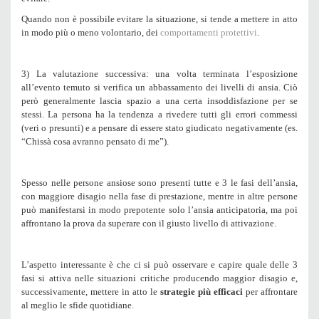
Quando non è possibile evitare la situazione, si tende a mettere in atto
in modo più o meno volontario, dei
comportamenti protettivi
.
3) La valutazione successiva
: una volta terminata l’esposizione
all’evento temuto si verifica un abbassamento dei livelli di ansia. Ciò
però generalmente lascia spazio a una certa
insoddisfazione
per se
stessi. La persona ha la tendenza a rivedere tutti gli errori commessi
(veri o presunti) e a pensare di essere stato giudicato negativamente (es.
“
Chissà cosa avranno pensato di me”
).
Spesso nelle persone ansiose sono presenti tutte e 3 le fasi dell’ansia,
con maggiore disagio nella
fase di prestazione
, mentre in altre persone
può manifestarsi in modo prepotente solo l’ansia anticipatoria, ma poi
affrontano la prova da superare con il giusto livello di attivazione.
L’aspetto interessante è che ci si può osservare e capire quale delle 3
fasi si attiva nelle situazioni critiche producendo maggior disagio e,
successivamente, mettere in atto le
strategie più efficaci
per affrontare
al meglio le sfide quotidiane.