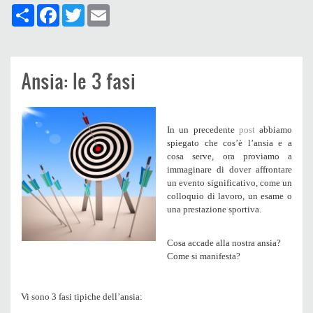
Share
Facebook
Twitter
Email
Ansia: le 3 fasi
In un precedente
post
abbiamo
spiegato che cos’è l’ansia e a
cosa serve, ora proviamo a
immaginare di dover affrontare
un
evento significativo
, come un
colloquio di lavoro, un esame o
una prestazione sportiva.
Cosa accade alla nostra ansia?
Come si manifesta?
Vi sono
3 fasi
tipiche dell’ansia: